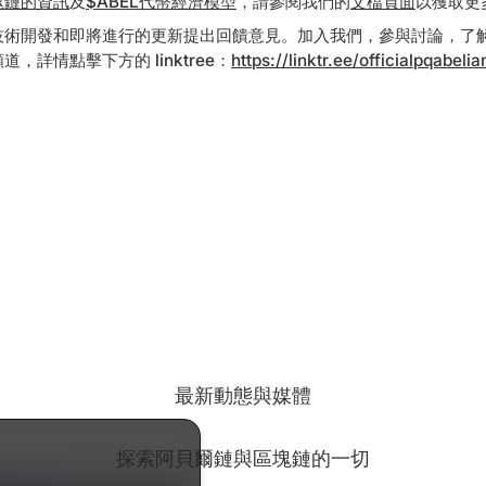
塊鏈的資訊
及
$ABEL代幣經濟模型
，請參閱我們的
文檔頁面
以獲取更
技術開發和即將進行的更新提出回饋意見。加入我們，參與討論，了
，詳情點擊下方的 linktree：
https://linktr.ee/officialpqabelia
最新動態與媒體
探索阿貝爾鏈與區塊鏈的一切