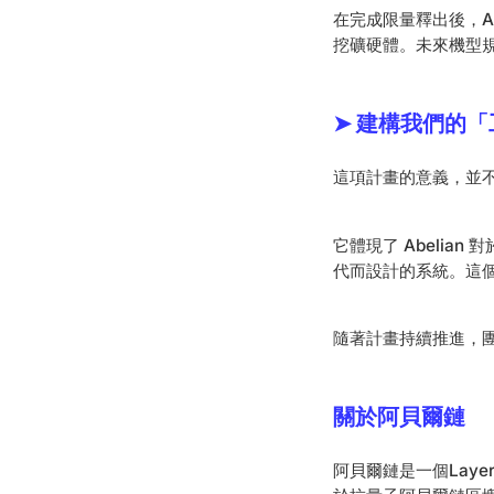
在完成限量釋出後，Ab
挖礦硬體。未來機型規
➤ 建構我們的
這項計畫的意義，並
它體現了 Abeli
代而設計的系統。這
隨著計畫持續推進，團
關於阿貝爾鏈
阿貝爾鏈是一個Lay