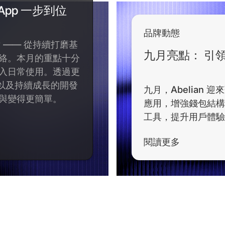
 App 一步到位
品牌動態
點 —— 從持續打磨基
九月亮點： 引
絡。本月的重點十分
入日常使用。透過更
，以及持續成長的開發
九月，Abelian 迎來
與變得更簡單。
應用，增強錢包結構
工具，提升用戶體驗
閱讀更多
閱讀更多