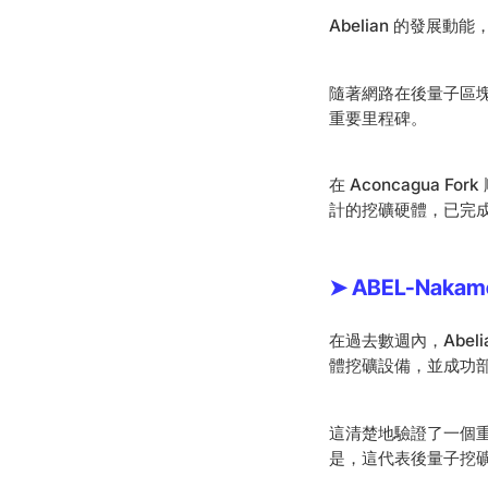
Abelian 的發展動
隨著網路在後量子區塊
重要里程碑。
在 Aconcagua F
計的挖礦硬體，已完
➤ ABEL-Nak
在過去數週內，Abel
體挖礦設備，並成功部署
這清楚地驗證了一個重要
是，這代表後量子挖