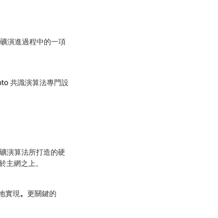
 挖礦演進過程中的一項
moto 共識演算法專門設
 挖礦演算法所打造的硬
行於主網之上。
落地實現
。
更關鍵的