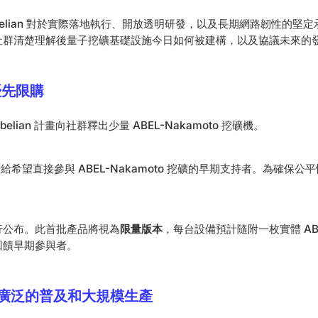
belian 對於實際落地執行、開放透明研發，以及長期網路韌性的堅
社群清楚理解後量子挖礦基礎設施今日如何被建構，以及協議未來的
優先限購
lian 計畫向社群釋出少量 ABEL-Nakamoto 挖礦機。
備給希望直接參與 ABEL-Nakamoto 挖礦的早期支持者。為確保
行公布。此首批產品將視為
限量版本
，每台設備預計隨附一枚實體 AB
回饋早期參與者。
更廣泛的普及和大規模生產