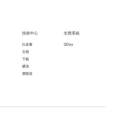
技術中心
生態系統
白皮書
QDay
文檔
下載
礦池
瀏覽器