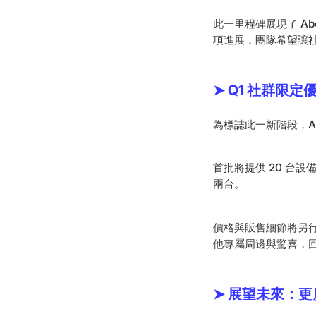
此一里程碑展現了 A
項進展，團隊希望讓
➤ Q1 社群限定
為標誌此一新階段，Abe
首批將提供 20 台設
兩台。
價格與販售細節將另
他專屬周邊與驚喜，
➤ 展望未來：