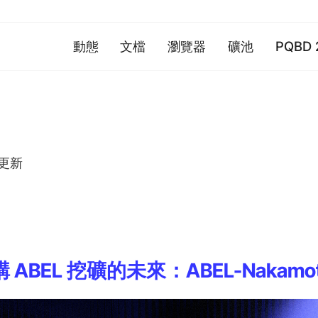
動態
文檔
瀏覽器
礦池
PQBD 
更新
 建構 ABEL 挖礦的未來：ABEL-Nakam