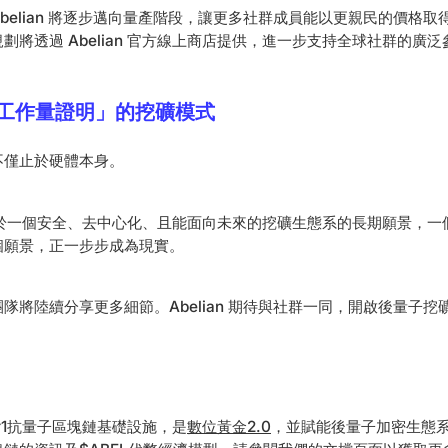
elian 將逐步邁向量產階段，讓更多社群成員能以更親民的價格取得 AB
劃將透過 Abelian 官方線上商店提供，進一步支持全球社群的廣泛
「工作量證明」的挖礦模式
不僅止於硬體本身。
an 對於一個安全、去中心化、且能面向未來的挖礦生態系的長期願景，
個願景，正一步步成為現實。
隊將陸續分享更多細節。Abelian 期待與社群一同，開啟後量子挖
er1抗量子區塊鏈基礎設施，是
數位黃金2.0
，並賦能後量子加密生態