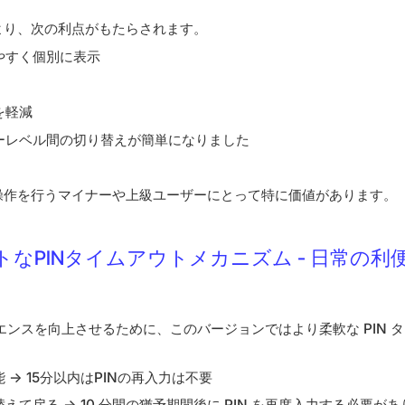
より、次の利点がもたらされます。
やすく個別に表示
を軽減
ーレベル間の切り替えが簡単になりました
操作を行うマイナーや上級ユーザーにとって特に価値があります。
ートなPINタイムアウトメカニズム - 日常の利
エンスを向上させるために、このバージョンではより柔軟な PIN 
 → 15分以内はPINの再入力は不要
えて戻る → 10 分間の猶予期間後に PIN を再度入力する必要が