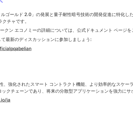
「デジタルゴールド 2.0」の発展と量子耐性暗号技術の開発促進に特化
ラクチャです。
ABEL トークン エコノミーの詳細については、公式ドキュメント ページ
して最新のディスカッションに参加しましょう:
fficialpqabelian
 互換性、強化されたスマート コントラクト機能、より効率的なスケ
ブロックチェーンであり、将来の分散型アプリケーションを強力にサ
io/ja