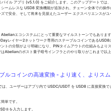
Pro モバイル アプリ (v5.1.0) をご紹介します。このアップデートでは
シームレスな USD8 変換機能が追加され、チェーン全体での操
ーズで安全、そして将来を見据えたユーザー エクスペリエンスがユ
Abelianエコシステムにとって重要なマイルストーンでもありま
TをQDayレイヤー2ネットワーク専用のステーブルコインであるUSD
​ウントの分類がより明確になり、PINタイムアウトの仕組みもより
はAbelianのポスト量子暗号インフラとのやり取りがこれまで以
ステーブルコインの高速変換 - より速く、よりス
ジでは、ユーザーはアプリ内で USDC/USDT を USD8 に直接変換
に簡単です。
USD８を入力します。