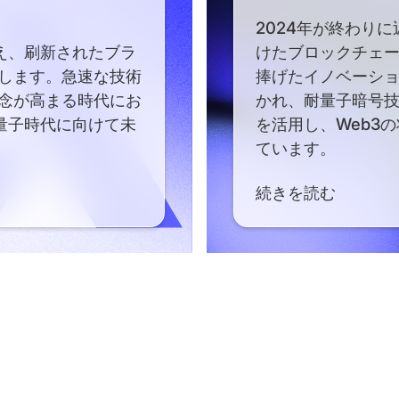
2024年が終わりに
迎え、刷新されたブラ
けたブロックチェ
します。急速な技術
捧げたイノベーシ
念が高まる時代にお
かれ、耐量子暗号
、量子時代に向けて未
を活用し、Web3
ています。
続きを読む
Read More