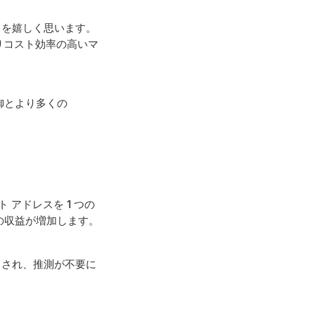
とを嬉しく思います。
よりコスト効率の高いマ
御とより多くの
 アドレスを 1 つの
の収益が増加します。
トされ、推測が不要に