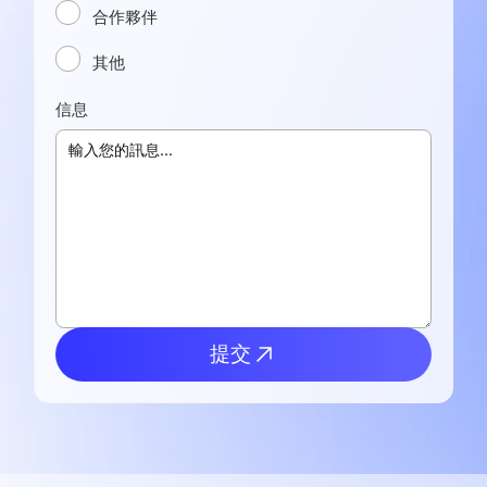
合作夥伴
其他
信息
提交
提交