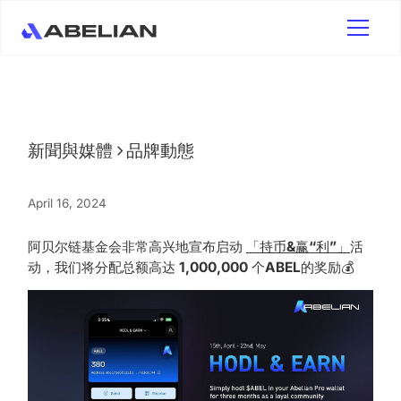
新聞與媒體
品牌動態
April 16, 2024
阿贝尔链基金会非常高兴地宣布启动
「持币
&
赢
“
利
”
」
活
动，我们将分配总额高达
1,000,000
个
ABEL
的奖励💰