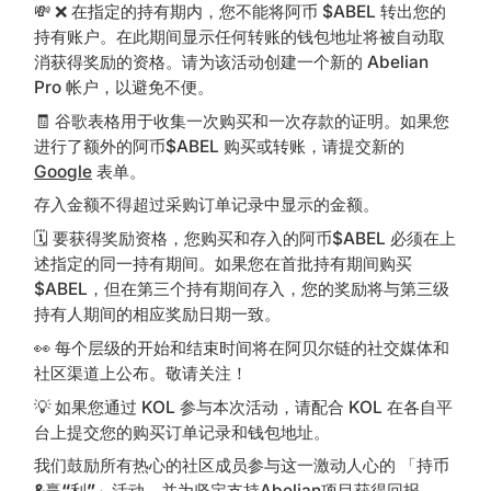
💸 ❌ 在指定的持有期内，您不能将阿币 $ABEL 转出您的
持有账户。在此期间显示任何转账的钱包地址将被自动取
消获得奖励的资格。请为该活动创建一个新的 Abelian
Pro 帐户，以避免不便。
🧾 谷歌表格用于收集一次购买和一次存款的证明。如果您
进行了额外的阿币$ABEL 购买或转账，请提交新的
Google
表单。
存入金额不得超过采购订单记录中显示的金额。
🗓 要获得奖励资格，您购买和存入的阿币$ABEL 必须在上
述指定的同一持有期间。如果您在首批持有期间购买
$ABEL，但在第三个持有期间存入，您的奖励将与第三级
持有人期间的相应奖励日期一致。
👀 每个层级的开始和结束时间将在阿贝尔链的社交媒体和
社区渠道上公布。敬请关注！
💡 如果您通过 KOL 参与本次活动，请配合 KOL 在各自平
台上提交您的购买订单记录和钱包地址。
我们鼓励所有热心的社区成员参与这一激动人心的 「持币
&
赢
“
利
”
」活动，并为坚定支持Abelian项目获得回报。