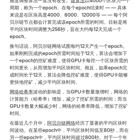
难度调整算法一直没有改变。
该算法
以4000个区块为一个
周期，称为一个epoch。在每个epoch结束时 — — 具体
来说是在区块高度4000、8000、12000等 — — 每个阿
贝尔链节点都会计算完成该epoch所需的时间。目标是将
平均区块时间调整为256秒，旨在大约每12天完成一个
epoch。
换句话说，阿贝尔链网络试图每约12天产生一个epoch。
如果刚刚完成的epoch所需时间短于12天，算法会增加下
一个epoch的挖矿难度，使得GPU卡每挖一个区块所需的
时间更长，从而增加平均区块时间。相反，如果epoch完
成时间长于12天，算法会降低挖矿难度，使得GPU卡能够
更快地挖矿，减少平均区块时间。
网络哈希率
波动的影响是，当GPU卡数量激增时，网络的
计算能力（哈希率）增加，减少了挖矿所需的时间；而当
GPU卡数量大幅减少时，网络的哈希率降低，增加了挖矿
时间。
在最近几个月中，
阿贝尔链网络
经历了显著的平均区块时
间波动。在某些epoch中，平均区块时间低至80秒，而在
另一些epoch中，平均区块时间超过800秒。对于一个年