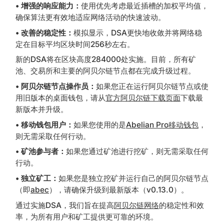
• 增强的响应能力：
使用优先考虑最近插槽的加权平均值，
确保算法更有效地适应网络活动的快速波动。
• 改善的稳定性：
模拟显示，DSA更快地收敛并将网络稳
定在目标平均区块时间256秒左右。
新的DSA将在区块高度284000处实施。目前，所有矿
池、交易所和主要的阿贝尔链节点都在完成升级过程。
• 阿贝尔链节点操作员：
如果您正在运行阿贝尔链节点或使
用旧版本的桌面钱包，请从
官方阿贝尔链下载页面
下载最
新版本并升级。
• 移动钱包用户：
如果您使用的是
Abelian Pro移动钱包
，
则无需采取任何行动。
• 矿池参与者：
如果您通过矿池进行挖矿，则无需采取任何
行动。
• 独立矿工：
如果您是独立挖矿并运行自己的阿贝尔链节点
（即
abec
），请确保升级到最新版本（v0.13.0）。
通过实施DSA，我们旨在提高
阿贝尔链网络
的稳定性和效
率，为所有用户和矿工提供更可靠的环境。