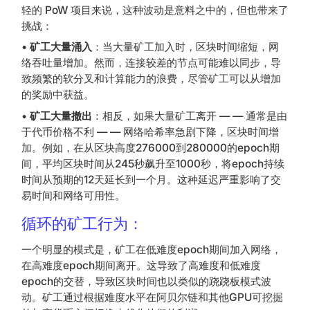
轻的 PoW 项目来说，这种波动是意料之中的，但也带来了
挑战：
•
矿工大量涌入
：当大量矿工加入时，区块时间缩短，网
络吞吐量增加。然而，连接较差的节点可能难以同步，导
致频繁的软分叉和计算能力的浪费，尽管矿工可以从增加
的奖励中获益。
•
矿工大量撤出
：相反，如果大量矿工离开 — — 通常是由
于代币价格不利 — — 网络哈希率急剧下降，区块时间增
加。例如，在从区块高度276000到280000的epoch期
间，平均区块时间从245秒飙升至1000秒，将epoch持续
时间从预期的12天延长到一个月。这种延迟严重影响了交
易时间和网络可用性。
循环的矿工行为：
一个明显的模式是，矿工在低难度epoch期间加入网络，
在高难度epoch期间离开。这导致了高难度和低难度
epoch的交替，导致区块时间也以类似的跷跷板模式波
动。矿工通过根据难度水平在阿贝尔链和其他GPU可挖掘