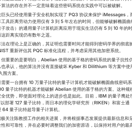
子算法的存在并不一定意味着这些密码系统在实践中可以被破解。
头已经使用量子安全机制实现了 PQ3 协议来保护 iMessages
工具距离劳动力使用仅有 3 到 5 年左右的时间，但能够破解椭圆
子攻击）的通用量子计算机距离应用于现实生活仍有 5 到 10 年的
而这距离实现仍有数年之遥。
算法在理论上是正确的，其证明也需要时间才能得到密码学界的彻底
IST 重新评估其 PQC 标准化流程，并考虑采用其他加密系统。
但重要的是要明白，Abelian 使用的基于格的密码系统的量子抗
承认，他的算法并没有直接破坏 Kyber 和 Dilithium 等方案
赛的入围方案。
需要一台拥有 10 万量子比特的量子计算机才能破解椭圆曲线密码
0,000 量子比特的机器才能破解 Abelian 使用的基于格的方案。这
全优势，即使面对理论上的进步也是如此。目前，IBM 的量子鹰处理器
sor）可以部署 127 量子比特，而日本的理化学研究所（RIKEN）和富士通（
 64 量子比特超导量子计算机。
团队正积极关注陈教授工作的相关进展，并将根据事态发展提供最新信息
全性和可靠性，并在必要时调整我们的加密原语，以保持对用户的最