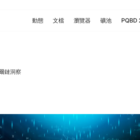
動態
文檔
瀏覽器
礦池
PQBD 
爾鏈洞察