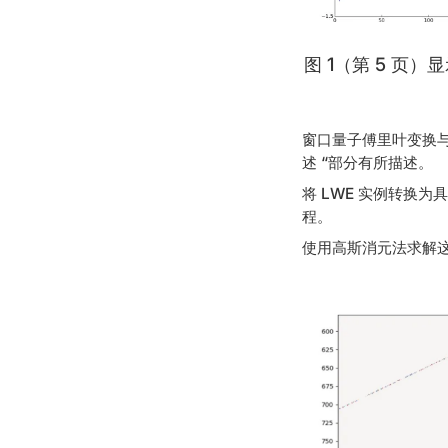
图 1（第 5 页
窗口量子傅里叶变换与
述 “部分有所描述。
将 LWE 实例转换
程。
使用高斯消元法求解这