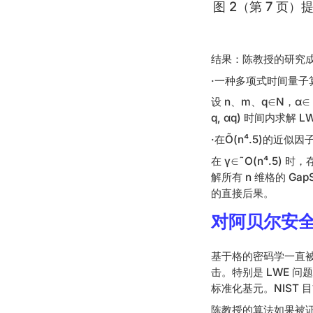
图 2（第 7 
结果：陈教授的研究成
·一种多项式时间量子
设 n、m、q∈N，α∈（0
q, αq) 时间内求解 LWE
·在Õ(n⁴.5)的近似
在 γ∈˜O(n⁴.5) 
解所有 n 维格的 Ga
的直接后果。
对阿贝尔安
基于格的密码学一直
击。特别是 LWE 问
标准化基元。NIST 目前将
陈教授的算法如果被