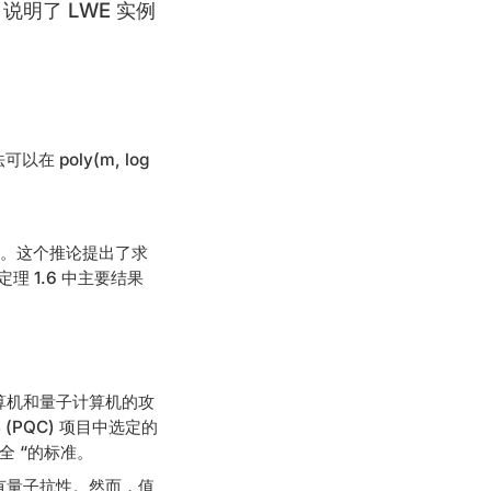
明了 LWE 实例
以在 poly(m, log
子算法”。这个推论提出了求
定理 1.6 中主要结果
算机和量子计算机的攻
(PQC) 项目中选定的
子安全 “的标准。
有量子抗性。然而，值