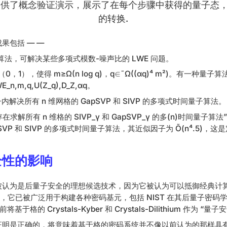
页）提供了概念验证演示，展示了在每个步骤中获得的量子态，说
的转换.
果包括 — —
算法，可解决某些多项式模数-噪声比的 LWE 问题。
，1），使得 m≥Ω(n log q)，q∈˜Ω((αq)⁴ m²)。有一种量子算法可
_n,m,q,U(Z_q),D_Z,αq。
因子内解决所有 n 维网格的 GapSVP 和 SIVP 的多项式时间量子算法。
时，存在求解所有 n 维格的 SIVP_γ 和 GapSVP_γ 的多(n)时间量
pSVP 和 SIVP 的多项式时间量子算法，其近似因子为 Õ(n⁴.5)，这是
全性的影响
被认为是后量子安全的理想候选技术，因为它被认为可以抵御经典计
题，它已被广泛用于构建各种密码基元，包括 NIST 在其后量子密码学 
基于格的 Crystals-Kyber 和 Crystals-Dilithium 作为 “量
证明是正确的，将意味着基于格的密码系统并不像以前认为的那样具